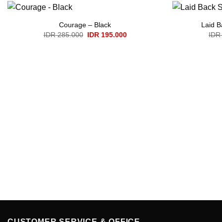
Courage – Black
Laid B
Original
Current
IDR
285.000
IDR
195.000
IDR
price
price
was:
is:
IDR 285.000.
IDR 195.000.
CUSTOMER SERVICE & OFFICE