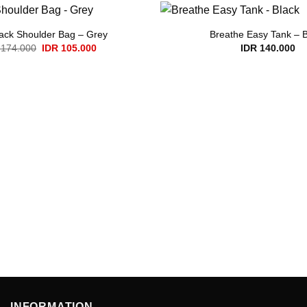
ack Shoulder Bag – Grey
Breathe Easy Tank – 
Original
Current
174.000
IDR
105.000
IDR
140.000
price
price
was:
is:
IDR 174.000.
IDR 105.000.
INFORMATION