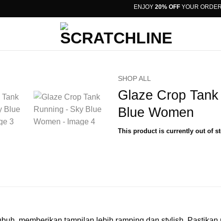
ENJOY
20% OFF
YOUR ORDER WI
SHOP ALL
Glaze Crop Tank
Blue Women
This product is currently out of s
buh, memberikan tampilan lebih ramping dan stylish. Pastikan u