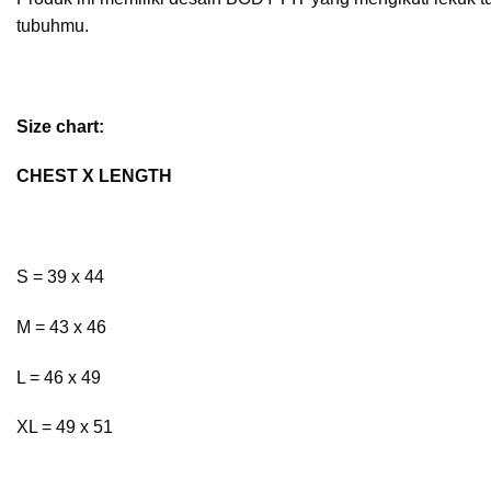
tubuhmu.
Size chart:
CHEST X LENGTH
S = 39 x 44
M = 43 x 46
L = 46 x 49
XL = 49 x 51