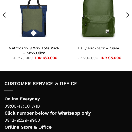
ent
e
120.000.
Metrocarry 3 Way Tote Pack
Daily Backpack – Olive
– Navy.Olive
Original
Current
Original
Curre
IDR
273.000
IDR
180.000
IDR
200.000
IDR
95.000
price
price
price
price
was:
is:
was:
is:
IDR 273.000.
IDR 180.000.
IDR 200.000.
IDR 9
CUSTOMER SERVICE & OFFICE
Online Everyday
09:00-17:00 WIB
Click number below for Whatsapp only
0812-9229-9900
Offline Store & Office