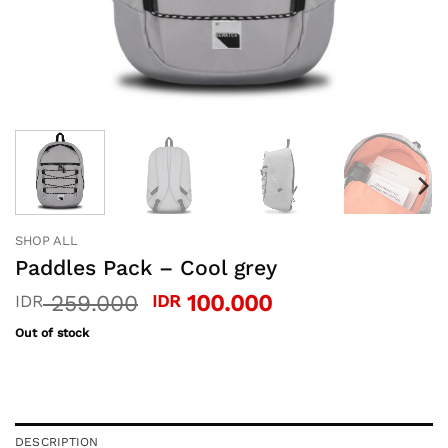
SHOP ALL
Paddles Pack – Cool grey
Original
Current
259.000
100.000
IDR
IDR
price
price
Out of stock
was:
is:
IDR 259.000.
IDR 100.000.
DESCRIPTION