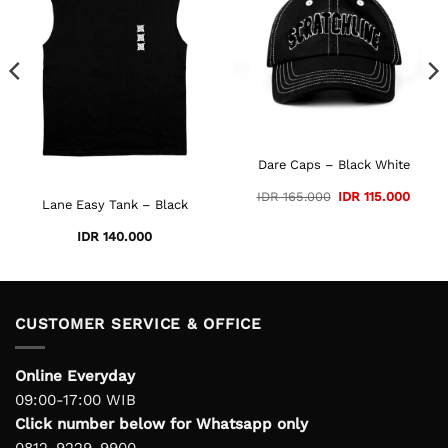
Dare Caps – Black White
ent
Original
Curre
IDR
165.000
IDR
115.000
Lane Easy Tank – Black
price
price
was:
is:
5.000.
IDR 165.000.
IDR 11
IDR
140.000
CUSTOMER SERVICE & OFFICE
Online Everyday
09:00-17:00 WIB
Click number below for Whatsapp only