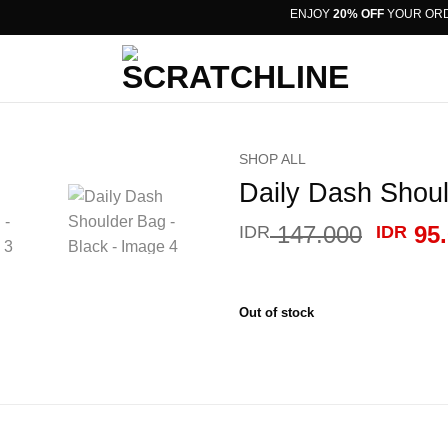
ENJOY
20% OFF
YOUR ORDER W
SHOP ALL
Daily Dash Shoul
Origin
147.000
95.
IDR
IDR
price
was:
IDR 14
Out of stock