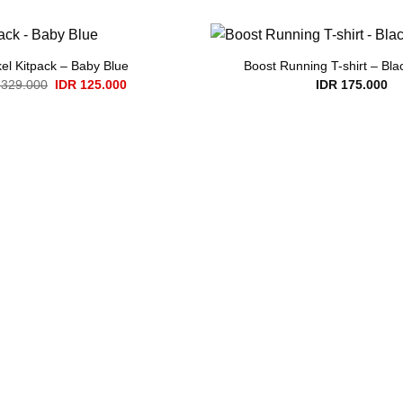
el Kitpack – Baby Blue
Boost Running T-shirt – B
Original
Current
329.000
IDR
125.000
IDR
175.000
price
price
was:
is:
IDR 329.000.
IDR 125.000.