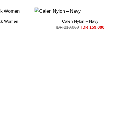
lack Women
Calen Nylon – Navy
Original
Current
IDR
210.000
IDR
159.000
price
price
was:
is:
IDR 210.000.
IDR 159.000.