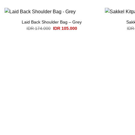
Laid Back Shoulder Bag – Grey
Sakk
Original
Current
IDR
174.000
IDR
105.000
IDR
price
price
was:
is:
IDR 174.000.
IDR 105.000.