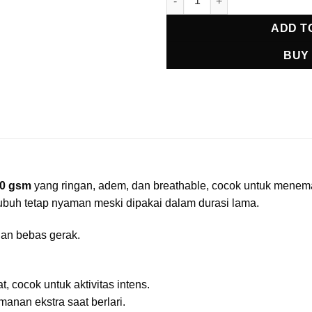
ADD T
BUY
10 gsm
yang ringan, adem, dan breathable, cocok untuk menemani
tubuh tetap nyaman meski dipakai dalam durasi lama.
 dan bebas gerak.
 cocok untuk aktivitas intens.
manan ekstra saat berlari.