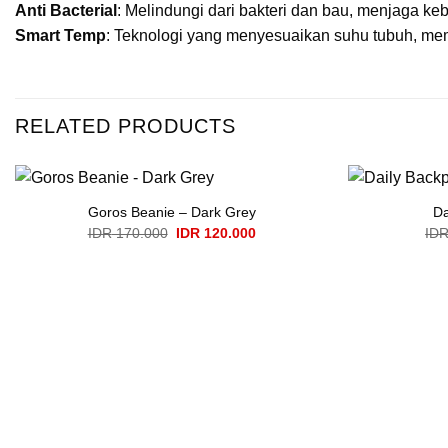
Anti Bacterial
: Melindungi dari bakteri dan bau, menjaga ke
Smart Temp
: Teknologi yang menyesuaikan suhu tubuh, me
RELATED PRODUCTS
Goros Beanie – Dark Grey
Da
Original
Current
IDR
170.000
IDR
120.000
ID
price
price
was:
is:
IDR 170.000.
IDR 120.000.