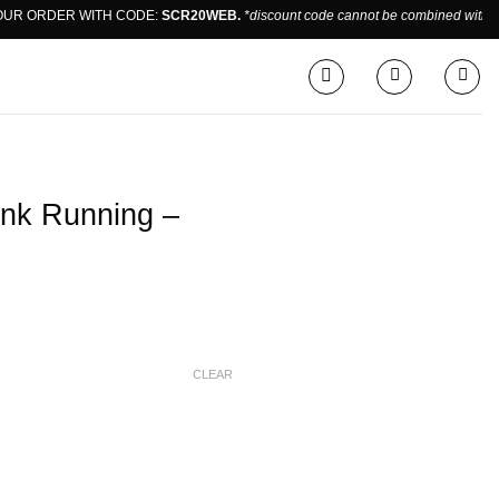
 ORDER WITH CODE:
SCR20WEB.
*discount code cannot be combined with sale
ank Running –
CLEAR
 Black Women quantity