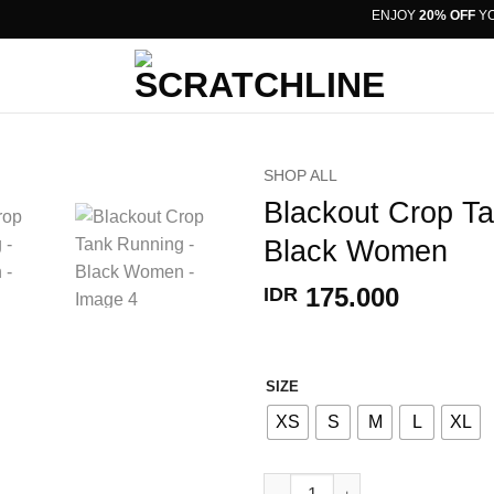
ENJOY
20% OFF
YOUR
SHOP ALL
Blackout Crop T
Black Women
175.000
IDR
SIZE
XS
S
M
L
XL
Blackout Crop Tank Running -