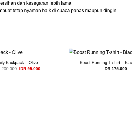
bersihan dan kesegaran lebih lama.
mbuat tetap nyaman baik di cuaca panas maupun dingin.
ily Backpack – Olive
Boost Running T-shirt – B
Original
Current
R
200.000
IDR
95.000
IDR
175.000
price
price
was:
is:
IDR 200.000.
IDR 95.000.