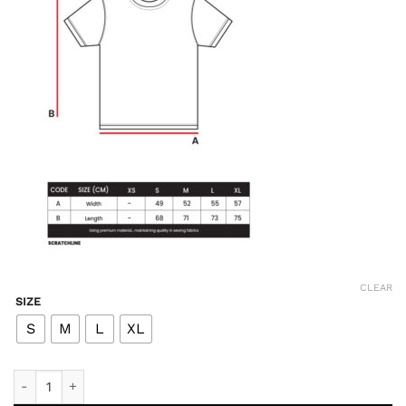
CLEAR
SIZE
S
M
L
XL
Blackline T-Shirt Running - Black Men quantity