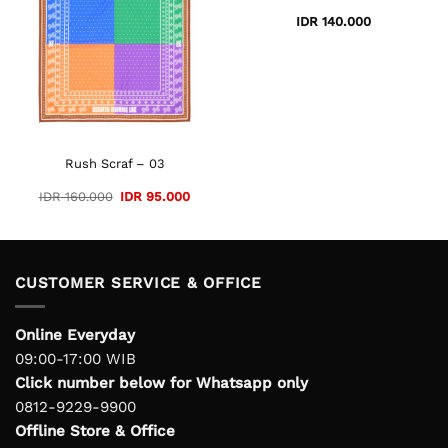
IDR
140.000
Rush Scraf – 03
Original
Current
IDR
160.000
IDR
95.000
price
price
was:
is:
IDR 160.000.
IDR 95.000.
CUSTOMER SERVICE & OFFICE
Online Everyday
09:00-17:00 WIB
Click number below for Whatsapp only
0812-9229-9900
Offline Store & Office