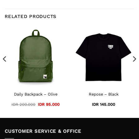
RELATED PRODUCTS
ent
e
95.000.
Daily Backpack – Olive
Repose – Black
Original
Current
IDR
200.000
IDR
95.000
IDR
145.000
price
price
was:
is:
IDR 200.000.
IDR 95.000.
CUSTOMER SERVICE & OFFICE