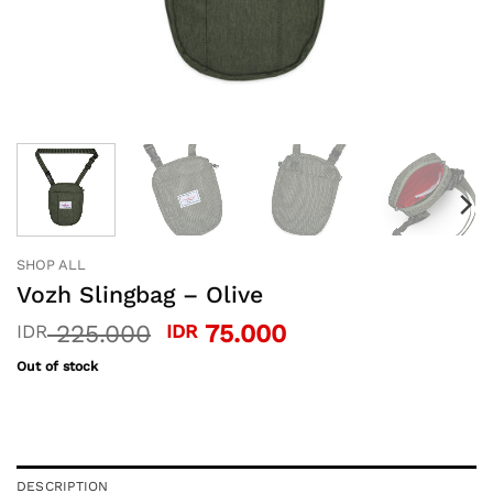
SHOP ALL
Vozh Slingbag – Olive
Original
Current
225.000
75.000
IDR
IDR
price
price
Out of stock
was:
is:
IDR 225.000.
IDR 75.000.
DESCRIPTION