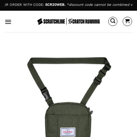
Skip
R ORDER WITH CODE:
SCR20WEB.
*discount code cannot be combined with sa
to
content