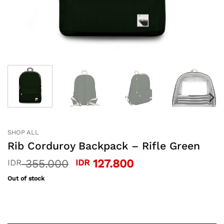
SHOP ALL
Rib Corduroy Backpack – Rifle Green
Original
Current
355.000
127.800
IDR
IDR
price
price
Out of stock
was:
is:
IDR 355.000.
IDR 127.800.