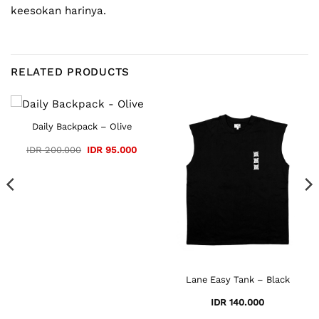
keesokan harinya.
RELATED PRODUCTS
Daily Backpack – Olive
ent
Original
Current
IDR
200.000
IDR
95.000
e
price
price
was:
is:
105.000.
IDR 200.000.
IDR 95.000.
Lane Easy Tank – Black
IDR
140.000