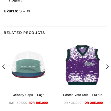
110gsm)
Ukuran
: S – XL
RELATED PRODUCTS
Velocity Caps – Sage
Screen Vest Knit – Purple
Original
Current
Original
Curre
IDR
150.000
IDR
105.000
IDR
435.000
IDR
285.000
price
price
price
price
was:
is:
was:
is: