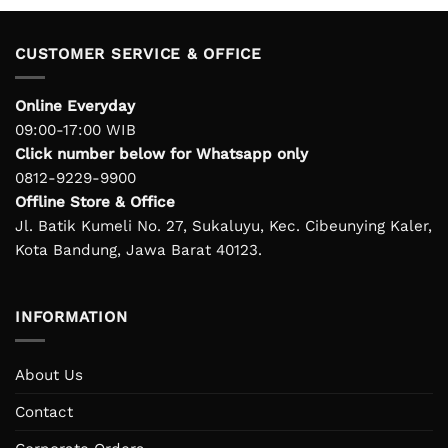
IDR 150.000.
IDR 105.000.
IDR 435.000.
IDR 2
CUSTOMER SERVICE & OFFICE
Online Everyday
09:00-17:00 WIB
Click number below for Whatsapp only
0812-9229-9900
Offline Store & Office
Jl. Batik Kumeli No. 27, Sukaluyu, Kec. Cibeunying Kaler,
Kota Bandung, Jawa Barat 40123.
INFORMATION
About Us
Contact