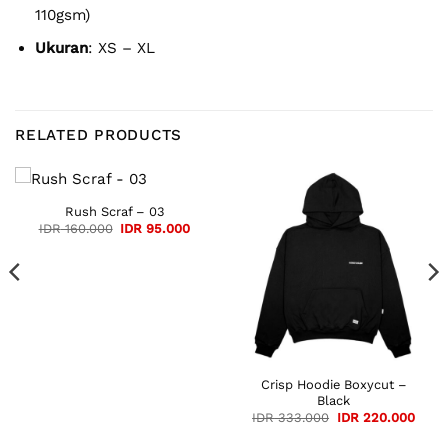
110gsm)
Ukuran
: XS – XL
RELATED PRODUCTS
Rush Scraf – 03
Original
Current
IDR
160.000
IDR
95.000
price
price
was:
is:
IDR 160.000.
IDR 95.000.
Crisp Hoodie Boxycut –
Black
Original
Curre
IDR
333.000
IDR
220.000
price
price
was:
is: