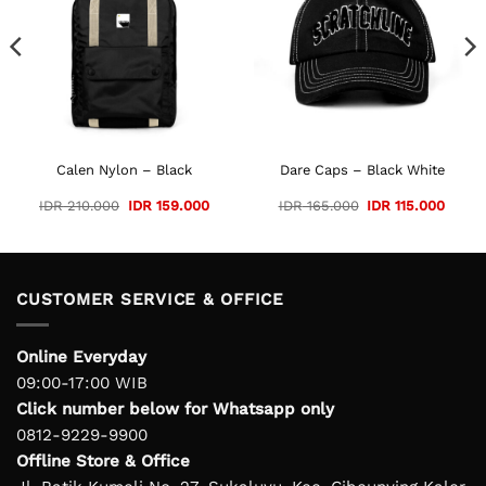
Calen Nylon – Black
Dare Caps – Black White
ent
Original
Current
Original
Curre
IDR
210.000
IDR
159.000
IDR
165.000
IDR
115.000
e
price
price
price
price
was:
is:
was:
is:
109.000.
IDR 210.000.
IDR 159.000.
IDR 165.000.
IDR 11
CUSTOMER SERVICE & OFFICE
Online Everyday
09:00-17:00 WIB
Click number below for Whatsapp only
0812-9229-9900
Offline Store & Office