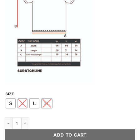
SIZE
S
M
L
XL
Movix - Black quantity
ADD TO CART