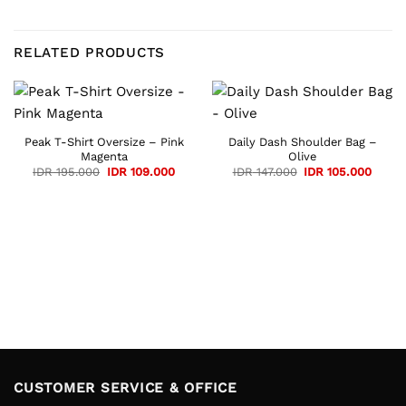
RELATED PRODUCTS
Peak T-Shirt Oversize – Pink
Daily Dash Shoulder Bag –
Magenta
Olive
Original
Current
Original
Curre
IDR
195.000
IDR
109.000
IDR
147.000
IDR
105.000
price
price
price
price
was:
is:
was:
is:
IDR 195.000.
IDR 109.000.
IDR 147.000.
IDR 10
CUSTOMER SERVICE & OFFICE