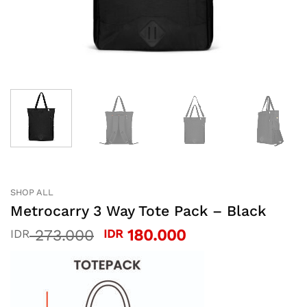
SHOP ALL
Metrocarry 3 Way Tote Pack – Black
Original
Current
273.000
180.000
IDR
IDR
price
price
was:
is:
IDR 273.000.
IDR 180.000.