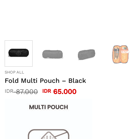
SHOP ALL
Fold Multi Pouch – Black
Original
Current
87.000
65.000
IDR
IDR
price
price
was:
is:
IDR 87.000.
IDR 65.000.