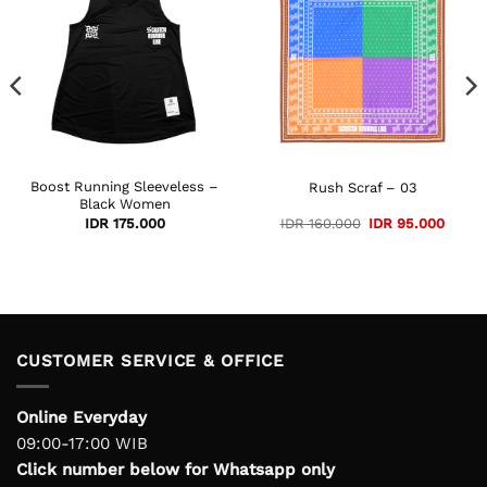
Boost Running Sleeveless –
Rush Scraf – 03
Black Women
Original
Curre
IDR
175.000
IDR
160.000
IDR
95.000
price
price
was:
is:
IDR 160.000.
IDR 95
CUSTOMER SERVICE & OFFICE
Online Everyday
09:00-17:00 WIB
Click number below for Whatsapp only