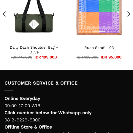
ent
e
95.000.
Daily Dash Shoulder Bag –
Rush Scraf – 03
Olive
Original
Current
Original
Curre
IDR
147.000
IDR
105.000
IDR
160.000
IDR
95.000
price
price
price
price
was:
is:
was:
is:
IDR 147.000.
IDR 105.000.
IDR 160.000.
IDR 95
CUSTOMER SERVICE & OFFICE
Online Everyday
09:00-17:00 WIB
Click number below for Whatsapp only
0812-9229-9900
Offline Store & Office