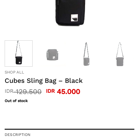
SHOP ALL
Cubes Sling Bag – Black
Original
Current
129.500
45.000
IDR
IDR
price
price
Out of stock
was:
is:
IDR 129.500.
IDR 45.000.
DESCRIPTION