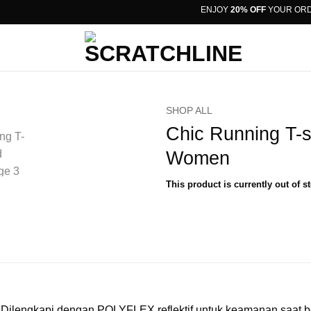
ENJOY
20% OFF
YOUR ORDER 
SHOP ALL
Chic Running T-s
Women
This product is currently out of s
ilengkapi dengan POLYFLEX reflektif untuk keamanan saat berl