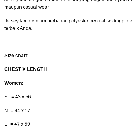
maupun casual wear.
Jersey lari premium berbahan polyester berkualitas tinggi 
terbaik Anda.
Size chart:
CHEST X LENGTH
Women:
S = 43 x 56
M = 44 x 57
L = 47 x 59