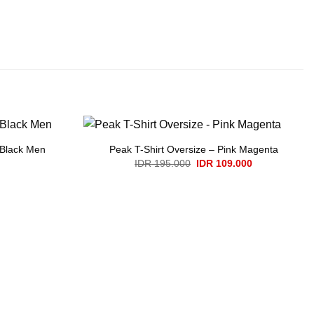
 Black Men
Peak T-Shirt Oversize – Pink Magenta
Original
Current
IDR
195.000
IDR
109.000
price
price
was:
is:
IDR 195.000.
IDR 109.000.