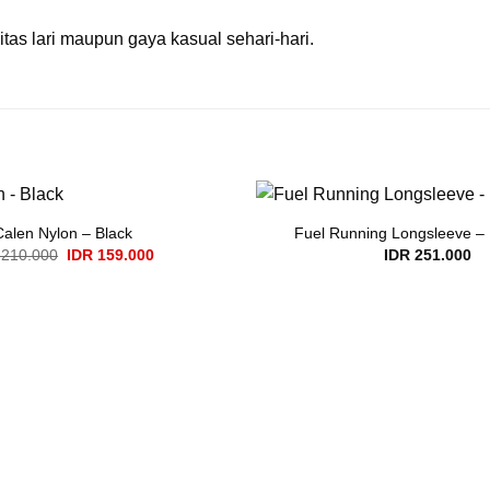
vitas lari maupun gaya kasual sehari-hari.
Calen Nylon – Black
Fuel Running Longsleeve –
Original
Current
210.000
IDR
159.000
IDR
251.000
price
price
was:
is:
IDR 210.000.
IDR 159.000.