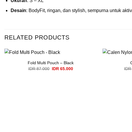
Ukuran
: S – XL
Desain
: BodyFit, ringan, dan stylish, sempurna untuk akti
RELATED PRODUCTS
Fold Multi Pouch – Black
Original
Current
IDR
87.000
IDR
65.000
IDR
price
price
was:
is:
IDR 87.000.
IDR 65.000.