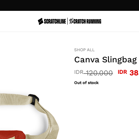
SHOP ALL
Canva Slingbag
Origin
IDR
120.000
IDR
38
price
Out of stock
was:
IDR 1