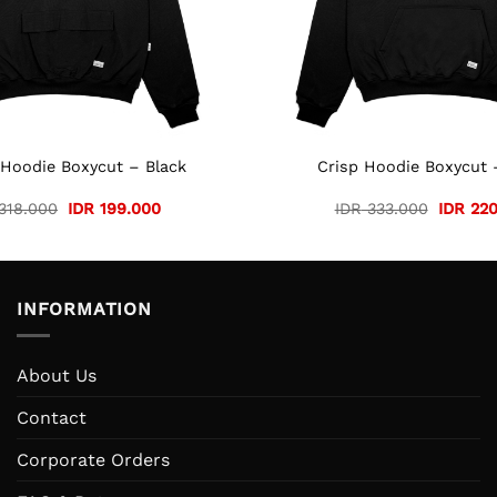
 Hoodie Boxycut – Black
Crisp Hoodie Boxycut 
Original
Current
Original
318.000
IDR
199.000
IDR
333.000
IDR
220
price
price
price
was:
is:
was:
IDR 318.000.
IDR 199.000.
IDR 333
INFORMATION
About Us
Contact
Corporate Orders