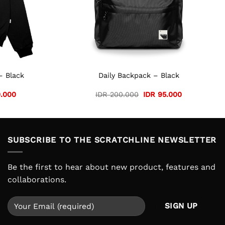
– Black
Daily Backpack – Black
Current
Original
Current
.000
IDR
200.000
IDR
95.000
price
price
price
is:
was:
is:
.000.
IDR 220.000.
IDR 200.000.
IDR 95.000.
SUBSCRIBE TO THE SCRATCHLINE NEWSLETTER
Be the first to hear about new product, features and
collaborations.