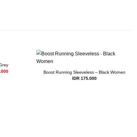
Grey
Current
.000
Boost Running Sleeveless – Black Women
price
IDR
175.000
is:
.000.
IDR 120.000.