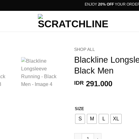
ENJOY
20% OFF
YOUR ORDER WI
SHOP ALL
Blackline Longsl
Black Men
291.000
IDR
SIZE
S
M
L
XL
Blackline Longsleeve Running