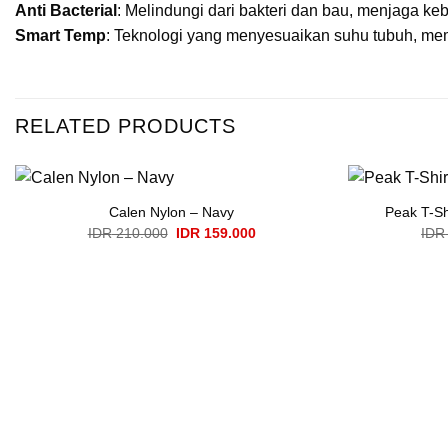
Anti Bacterial
: Melindungi dari bakteri dan bau, menjaga ke
Smart Temp
: Teknologi yang menyesuaikan suhu tubuh, me
RELATED PRODUCTS
Calen Nylon – Navy
Peak T-Sh
Original
Current
IDR
210.000
IDR
159.000
IDR
price
price
was:
is:
IDR 210.000.
IDR 159.000.