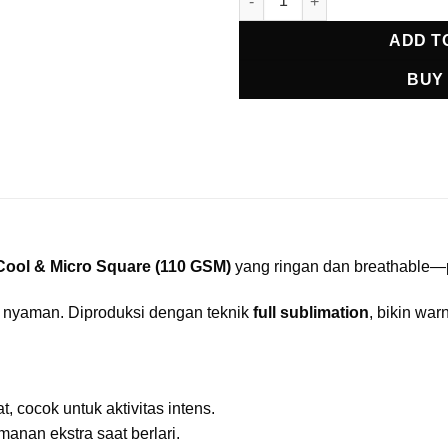
ADD T
BUY
Cool & Micro Square (110 GSM)
yang ringan dan breathable—pas
ng nyaman. Diproduksi dengan teknik
full sublimation
, bikin wa
 cocok untuk aktivitas intens.
manan ekstra saat berlari.