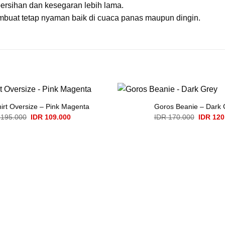
bersihan dan kesegaran lebih lama.
mbuat tetap nyaman baik di cuaca panas maupun dingin.
irt Oversize – Pink Magenta
Goros Beanie – Dark 
Original
Current
Original
195.000
IDR
109.000
IDR
170.000
IDR
120
price
price
price
was:
is:
was:
IDR 195.000.
IDR 109.000.
IDR 170