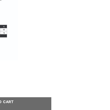
 White quantity
O CART