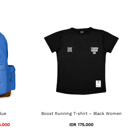
lue
Boost Running T-shirt – Black Women
l
Current
.000
IDR
175.000
price