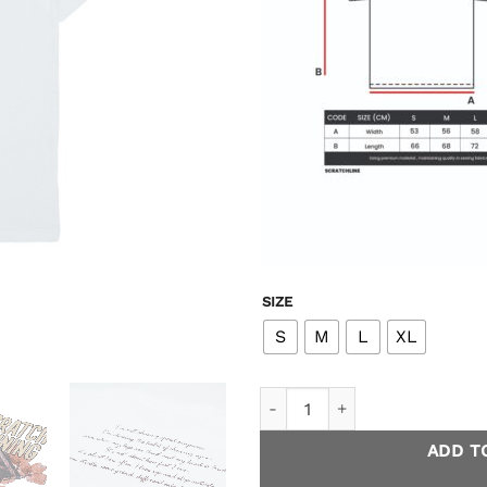
SIZE
S
M
L
XL
Rustwood Post Run T-Shirt -
ADD T