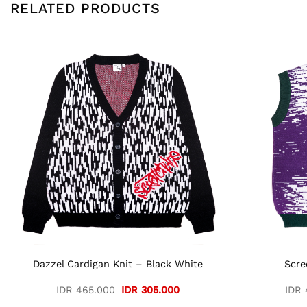
RELATED PRODUCTS
0.
Dazzel Cardigan Knit – Black White
Scre
Original
Current
IDR
465.000
IDR
305.000
IDR
price
price