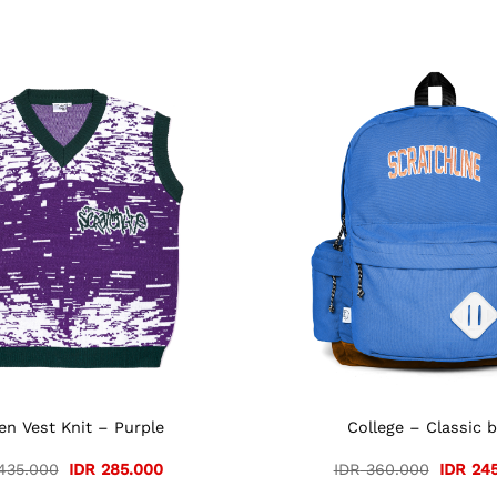
en Vest Knit – Purple
College – Classic b
Original
Current
Origina
435.000
IDR
285.000
IDR
360.000
IDR
245
price
price
price