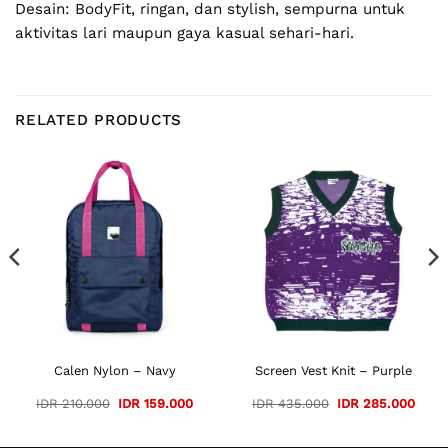
Desain: BodyFit, ringan, dan stylish, sempurna untuk
aktivitas lari maupun gaya kasual sehari-hari.
RELATED PRODUCTS
Calen Nylon – Navy
Screen Vest Knit – Purple
Original
Current
Original
Curre
IDR
210.000
IDR
159.000
IDR
435.000
IDR
285.000
price
price
price
price
was:
is:
was:
is:
IDR 210.000.
IDR 159.000.
IDR 435.000.
IDR 2