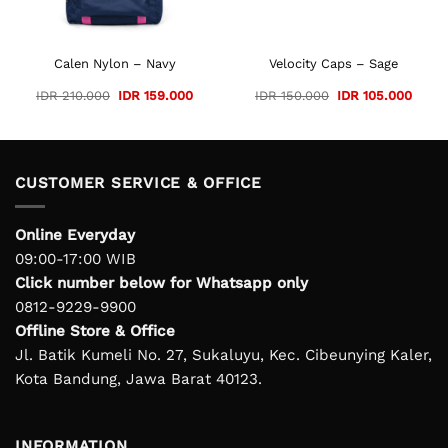
Calen Nylon – Navy
Velocity Caps – Sage
Original
Current
Original
Curre
IDR
210.000
IDR
159.000
IDR
150.000
IDR
105.000
price
price
price
price
was:
is:
was:
is:
IDR 210.000.
IDR 159.000.
IDR 150.000.
IDR 1
CUSTOMER SERVICE & OFFICE
Online Everyday
09:00-17:00 WIB
Click number below for Whatsapp only
0812-9229-9900
Offline Store & Office
Jl. Batik Kumeli No. 27, Sukaluyu, Kec. Cibeunying Kaler,
Kota Bandung, Jawa Barat 40123.
INFORMATION