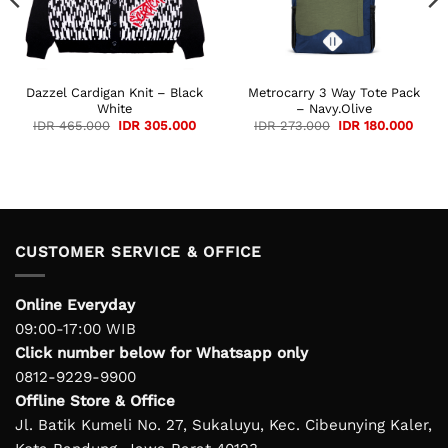
Dazzel Cardigan Knit – Black
Metrocarry 3 Way Tote Pack
White
– Navy.Olive
Original
Current
Original
Curre
IDR
465.000
IDR
305.000
IDR
273.000
IDR
180.000
price
price
price
price
was:
is:
was:
is:
IDR 465.000.
IDR 305.000.
IDR 273.000.
IDR 1
CUSTOMER SERVICE & OFFICE
Online Everyday
09:00-17:00 WIB
Click number below for Whatsapp only
0812-9229-9900
Offline Store & Office
Jl. Batik Kumeli No. 27, Sukaluyu, Kec. Cibeunying Kaler,