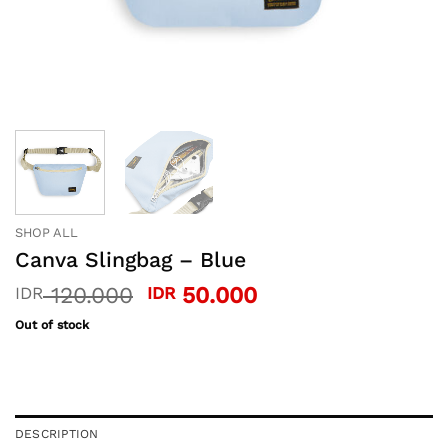
SHOP ALL
Canva Slingbag – Blue
Original
Current
120.000
50.000
IDR
IDR
price
price
Out of stock
was:
is:
IDR 120.000.
IDR 50.000.
DESCRIPTION